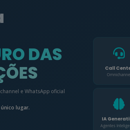
a
URO DAS
ÇÕES
Call Cent
Omnichanne
channel e WhatsApp oficial
único lugar.
IA Generat
Agentes Intelig